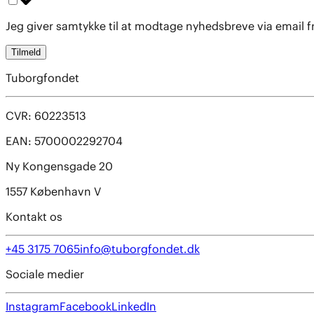
Jeg giver samtykke til at modtage nyhedsbreve via email 
Tilmeld
Tuborgfondet
CVR: 60223513
EAN: 5700002292704
Ny Kongensgade 20
1557 København V
Kontakt os
+45 3175 7065
info@tuborgfondet.dk
Sociale medier
Instagram
Facebook
LinkedIn