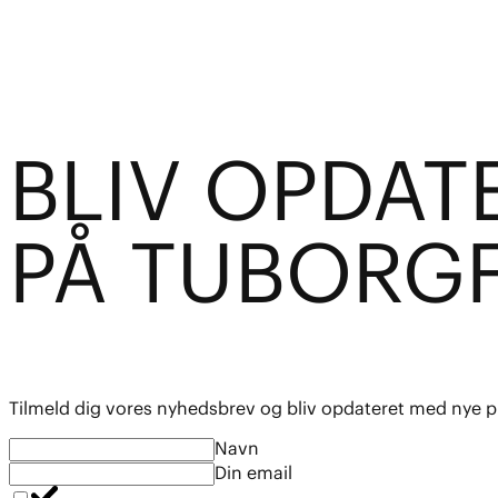
BL
I
V OPDAT
PÅ TUBO
R
G
Tilmeld dig vores nyhedsbrev og bliv opdateret med nye p
Navn
Din email