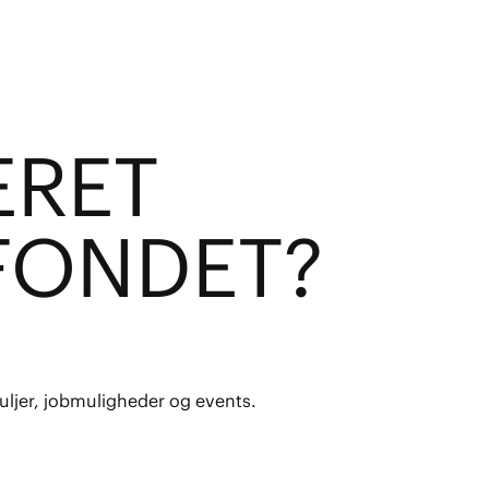
E
R
ET
FOND
E
T?
uljer, jobmuligheder og events.