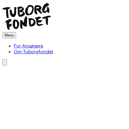
Menu
For Ansøgere
Om Tuborgfondet