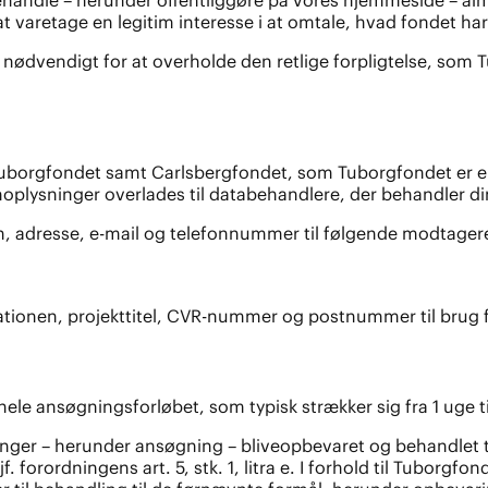
t varetage en legitim interesse i at omtale, hvad fondet har stø
dvendigt for at overholde den retlige forpligtelse, som Tub
Tuborgfondet samt Carlsbergfondet, som Tuborgfondet er en 
plysninger overlades til databehandlere, der behandler d
vn, adresse, e-mail og telefonnummer til følgende modtager
ationen, projekttitel, CVR-nummer og postnummer til brug fo
le ansøgningsforløbet, som typisk strækker sig fra 1 uge t
nger – herunder ansøgning – bliveopbevaret og behandlet til
, jf. forordningens art. 5, stk. 1, litra e. I forhold til Tubor