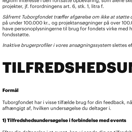
legitim interesse i den fortsatte opbevaring, som alene sk
projekter, jf. forordningens art. 6, stk. 1, litra f.
Såfremt Tuborgfondet træffer afgørelse om ikke at støtte 
på under 100.000 kr., og projektansøgninger på over 100.00
have personoplysningerne til brug for fondets virke med h
fondsstøtte.
Inaktive brugerprofiler i vores ansøgningssystem
slettes ef
TILFREDSHEDSU
Formål
Tuborgfondet har i visse tilfælde brug for din feedback, 
afhængigt af, hvilken undersøgelse du deltager i.
1) Tilfredshedsundersøgelse i forbindelse med events