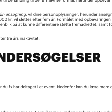
er til behandling til de førnævnte formål, herunder opbevari
din ansøgning,
vil dine personoplysninger, herunder ansøgni
0 kr. vil slettes efter fem år. Formålet med opbevaringen ef
enblik på at kunne differentiere støtte fremadrettet, samt 
ter tre års inaktivitet.
NDERSØGELSER
når du fx har deltaget i et event. Nedenfor kan du læse mer