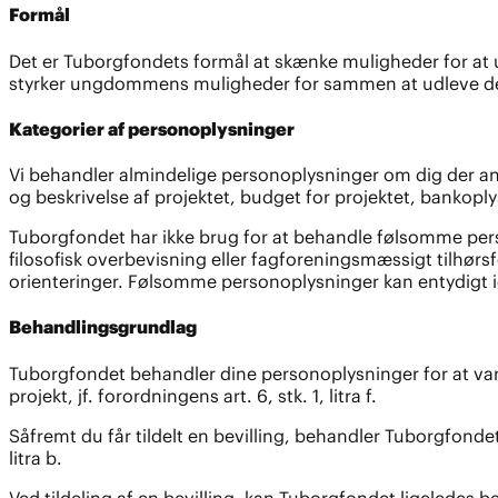
Formål
Det er Tuborgfondets formål at skænke muligheder for at u
styrker ungdommens muligheder for sammen at udleve der
Kategorier af personoplysninger
Vi behandler almindelige personoplysninger om dig der 
og beskrivelse af projektet, budget for projektet, bankoply
Tuborgfondet har ikke brug for at behandle følsomme perso
filosofisk overbevisning eller fagforeningsmæssigt tilhørsf
orienteringer. Følsomme personoplysninger kan entydigt id
Behandlingsgrundlag
Tuborgfondet behandler dine personoplysninger for at varet
projekt, jf. forordningens art. 6, stk. 1, litra f.
Såfremt du får tildelt en bevilling, behandler Tuborgfondet
litra b.
Ved tildeling af en bevilling, kan Tuborgfondet ligelede