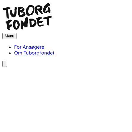
Menu
For Ansøgere
Om Tuborgfondet