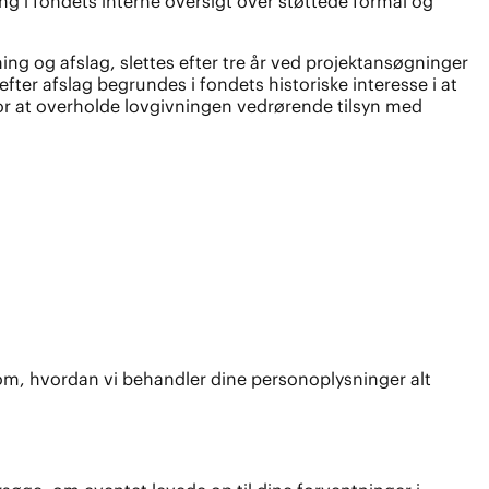
ng i fondets interne oversigt over støttede formål og
ng og afslag, slettes efter tre år ved projektansøgninger
ter afslag begrundes i fondets historiske interesse i at
for at overholde lovgivningen vedrørende tilsyn med
e om, hvordan vi behandler dine personoplysninger alt