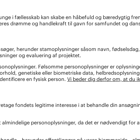
nge i fællesskab kan skabe en håbefuld og bæredygtig fremt
es drømme og handlekraft til gavn for samfundet og dansk
ansøger, herunder stamoplysninger såsom navn, fødselsdag
sninger og evaluering af projektet.
noplysninger. Følsomme personoplysninger er oplysninger om 
orhold, genetiske eller biometriske data, helbredsoplysninge
entificere en fysisk person.
Vi beder dig derfor om, at du i
age fondets legitime interesse i at behandle din ansøgning,
 almindelige personoplysninger, da det er nødvendigt for at o
s behandle – herunder offentliggøre på vores hjemmeside – 