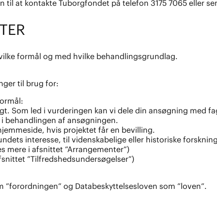
til at kontakte Tuborgfondet på telefon 3175 7065 eller sen
TER
 hvilke formål og med hvilke behandlingsgrundlag.
er til brug for:
formål:
gt. Som led i vurderingen kan vi dele din ansøgning med fa
d i behandlingen af ansøgningen.
hjemmeside, hvis projektet får en bevilling.
dets interesse, til videnskabelige eller historiske forskning
æs mere i afsnittet ”Arrangementer”)
fsnittet ”Tilfredshedsundersøgelser”)
om ”forordningen” og Databeskyttelsesloven som ”loven”.