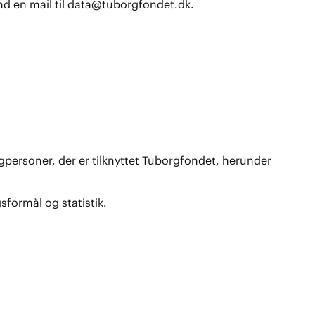
d en mail til
data@tuborgfondet.dk
.
gpersoner, der er tilknyttet Tuborgfondet, herunder
sformål og statistik.