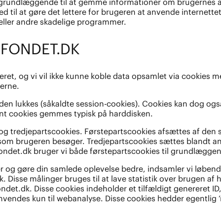
dlæggende til at gemme informationer om brugernes adfærd p
d til at gøre det lettere for brugeren at anvende internette
 eller andre skadelige programmer.
GFONDET.DK
ret, og vi vil ikke kunne koble data opsamlet via cookies
gerne.
en lukkes (såkaldte session-cookies). Cookies kan dog også 
tent cookies gemmes typisk på harddisken.
g tredjepartscookies. Førstepartscookies afsættes af den 
de, som brugeren besøger. Tredjepartscookies sættes bland
ondet.dk bruger vi både førstepartscookies til grundlæggende
r og gøre din samlede oplevelse bedre, indsamler vi løbende
k. Disse målinger bruges til at lave statistik over brugen 
det.dk. Disse cookies indeholder et tilfældigt genereret ID
endes kun til webanalyse. Disse cookies hedder egentlig ‘nmst