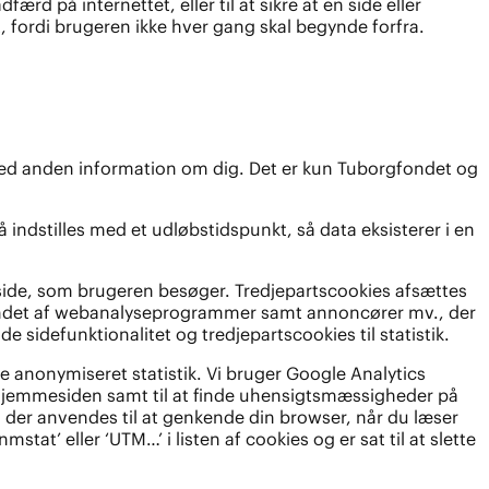
å internettet, eller til at sikre at en side eller
t, fordi brugeren ikke hver gang skal begynde forfra.
 med anden information om dig. Det er kun Tuborgfondet og
indstilles med et udløbstidspunkt, så data eksisterer i en
side, som brugeren besøger. Tredjepartscookies afsættes
t andet af webanalyseprogrammer samt annoncører mv., der
 sidefunktionalitet og tredjepartscookies til statistik.
 anonymiseret statistik. Vi bruger Google Analytics
af hjemmesiden samt til at finde uhensigtsmæssigheder på
, der anvendes til at genkende din browser, når du læser
at’ eller ‘UTM…’ i listen af cookies og er sat til at slette