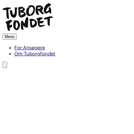
Menu
For Ansøgere
Om Tuborgfondet