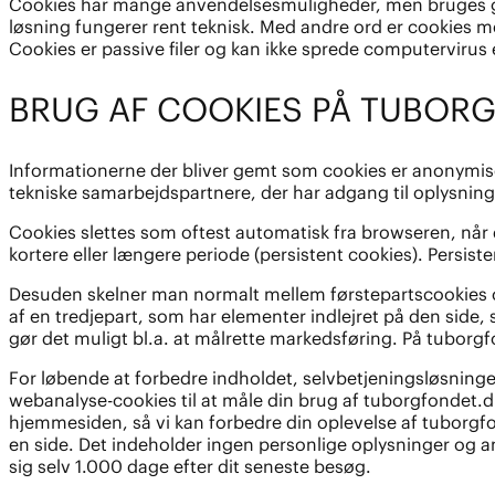
Cookies har mange anvendelsesmuligheder, men bruges grun
løsning fungerer rent teknisk. Med andre ord er cookies me
Cookies er passive filer og kan ikke sprede computervirus
BRUG AF COOKIES PÅ TUBOR
Informationerne der bliver gemt som cookies er anonymise
tekniske samarbejdspartnere, der har adgang til oplysnin
Cookies slettes som oftest automatisk fra browseren, når d
kortere eller længere periode (persistent cookies). Persis
Desuden skelner man normalt mellem førstepartscookies o
af en tredjepart, som har elementer indlejret på den si
gør det muligt bl.a. at målrette markedsføring. På tuborgf
For løbende at forbedre indholdet, selvbetjeningsløsninge
webanalyse-cookies til at måle din brug af tuborgfondet.d
hjemmesiden, så vi kan forbedre din oplevelse af tuborgfon
en side. Det indeholder ingen personlige oplysninger og anv
sig selv 1.000 dage efter dit seneste besøg.