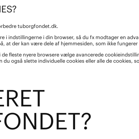
ES?
forbedre tuborgfondet.dk.
dre i indstillingerne i din browser, så du fx modtager en ad
å, at der kan være dele af hjemmesiden, som ikke fungerer o
 de fleste nyere browsere vælge avancerede cookieindstilling
an du også slette individuelle cookies eller alle de cookies,
E
R
ET
FOND
E
T?