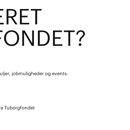
E
R
ET
FOND
E
T?
uljer, jobmuligheder og events.
fra Tuborgfondet