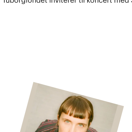
Tuborgfondet inviterer til koncert med 