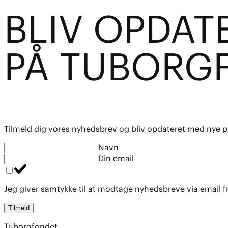
BL
I
V OPDAT
PÅ TUBO
R
G
Tilmeld dig vores nyhedsbrev og bliv opdateret med nye p
Navn
Din email
Jeg giver samtykke til at modtage nyhedsbreve via email 
Tilmeld
Tuborgfondet