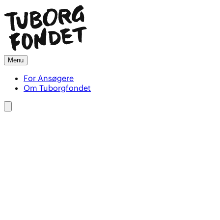
Menu
For Ansøgere
Om Tuborgfondet