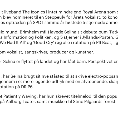
sit liveband The Iconics i intet mindre end Royal Arena som
n blev nomineret til en Steppeulv for Årets Vokalist, to ko
endes optræden på SPOT samme år høstede 5-stjernede anmel
ldimund, Brimheim mfl.) lavede Selina sit debutalbum ‘Pa
a Information og Politiken, og 5 stjerner i Jyllands-Poste
 We Had It All’ og ‘Good Cry’ røg alle i rotation på P6 Beat
som vokalist, sangskriver, producer og kunstner.
r Selina er flyttet på landet og har fået barn. Perspektivet 
.
ar Selina brugt sit nye ståsted til at skrive electro-pop
igennem i et mere legende udtryk med en afvæbnende, skarp
rotation på DR P6
 Patiently Waving, har hun skrevet titelmelodi til den popu
 Aalborg Teater, samt musikken til Stine Pilgaards forestill