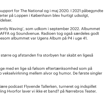
 support for The National og i maj 2020. I 2021 påbegyndte
ncerter på Loppen i København blev hurtigt udsolgt,
delser.
tiently Waving’, som udkom i september 2022. Albummet
n, GAFFA og Soundvenue. Radioen tog også særdeles godt
, ligesom albummet var Ugens Album på P4 i uge 41.
er større og afstanden fra storbyen har skabt en ligeså
sange med en lige så følsom eftertænksomhed som på
 vekselvirkning mellem alvor og humor. De første singler
lære podcast Flyvende Tallerken, turneret og indspillet
ing Hvorfor laver vi ikke et band? på Nørrebros Teater.