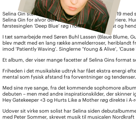
Selina Gin startede sin solokarriere i november 2019 med 
Selina Gin for alvor den stærkt imødesete solokarriere. Hu
førstesinglen ‘Deep Blue’ røg i rotation på P6 Beat og h
I tæt samarbejde med Søren Buhl Lassen (Blaue Blume, Gu
blev mødt med en lang række anmelderroser, heriblandt fr
imod ‘Patiently Waving’. Singlerne ‘Young & Alive’, ‘Cause
Et album, der viser mange facetter af Selina Gins format 
Friheden i det musikalske udtryk har fået ekstra energi efte
mental som fysisk afstand fra forventninger og tendenser
Med sine nye sange, fra det kommende sophomore album, h
debuten – men med andre inspirationskilder, der skinner 
Hey Gatekeeper <3 og Hurts Like a Mother røg direkte i A-
Udover sit virke som solist har Selina siden debutalbummet
med Peter Sommer, skrevet musik til musicalen Nordkraft på