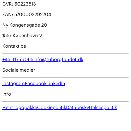
CVR: 60223513
EAN: 5700002292704
Ny Kongensgade 20
1557 København V
Kontakt os
+45 3175 7065
info@tuborgfondet.dk
Sociale medier
Instagram
Facebook
LinkedIn
Info
Hent logopakke
Cookiepolitik
Databeskyttelsespolitik