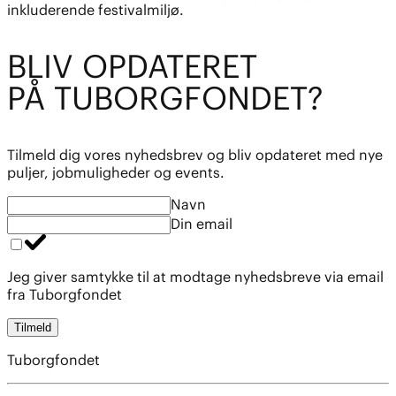
inkluderende festivalmiljø.
BL
I
V OPDATE
R
ET
PÅ TUBO
R
GFOND
E
T?
Tilmeld dig vores nyhedsbrev og bliv opdateret med nye
puljer, jobmuligheder og events.
Navn
Din email
Jeg giver samtykke til at modtage nyhedsbreve via email
fra Tuborgfondet
Tilmeld
Tuborgfondet