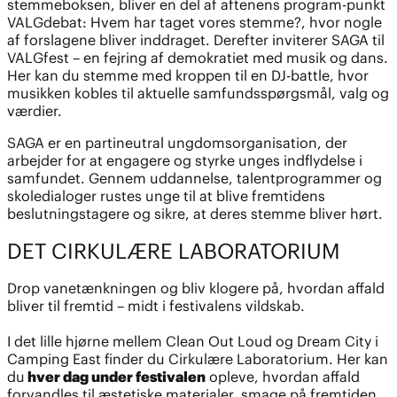
stemmeboksen, bliver en del af aftenens program-punkt
VALGdebat: Hvem har taget vores stemme?, hvor nogle
af forslagene bliver inddraget. Derefter inviterer SAGA til
VALGfest – en fejring af demokratiet med musik og dans.
Her kan du stemme med kroppen til en DJ-battle, hvor
musikken kobles til aktuelle samfundsspørgsmål, valg og
værdier.
SAGA er en partineutral ungdomsorganisation, der
arbejder for at engagere og styrke unges indflydelse i
samfundet. Gennem uddannelse, talentprogrammer og
skoledialoger rustes unge til at blive fremtidens
beslutningstagere og sikre, at deres stemme bliver hørt.
DET CIRKULÆRE LABORATORIUM
Drop vanetænkningen og bliv klogere på, hvordan affald
bliver til fremtid – midt i festivalens vildskab.
I det lille hjørne mellem Clean Out Loud og Dream City i
Camping East finder du Cirkulære Laboratorium. Her kan
du
hver dag under festivalen
opleve, hvordan affald
forvandles til æstetiske materialer, smage på fremtiden