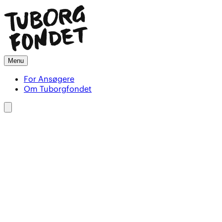
Menu
For Ansøgere
Om Tuborgfondet