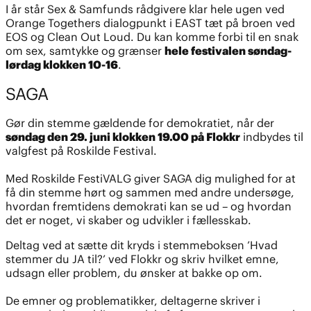
I år står Sex & Samfunds rådgivere klar hele ugen ved
Orange Togethers dialogpunkt i EAST tæt på broen ved
EOS og Clean Out Loud. Du kan komme forbi til en snak
om sex, samtykke og grænser
hele festivalen søndag-
lørdag klokken 10-16
.
SAGA
Gør din stemme gældende for demokratiet, når der
søndag den 29. juni klokken 19.00 på Flokkr
indbydes til
valgfest på Roskilde Festival.
Med Roskilde FestiVALG giver SAGA dig mulighed for at
få din stemme hørt og sammen med andre undersøge,
hvordan fremtidens demokrati kan se ud – og hvordan
det er noget, vi skaber og udvikler i fællesskab.
Deltag ved at sætte dit kryds i stemmeboksen ’Hvad
stemmer du JA til?’ ved Flokkr og skriv hvilket emne,
udsagn eller problem, du ønsker at bakke op om.
De emner og problematikker, deltagerne skriver i