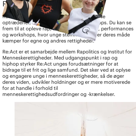
RE:ACT
Re:Act er en platform for eksperimenterende
optrædener, inspirerende talks og workshops. Du kan se
frem til at opleve rap, talks, paneldebatter, performances
og workshops, hvor unge stemmer på hver deres måde
kæmper for egne og andres rettigheder.
Re:Act er et samarbejde mellem Rapolitics og Institut for
Menneskerettigheder. Med udgangspunkt i rap og
hiphop styrker Re:Act unges forudsætninger for at
bidrage til et frit og lige samfund. Det sker ved at oplyse
og engagere unge i menneskerettigheder, så de øger
deres viden, udvikler holdninger og er mere motiverede
for at handle i forhold til
menneskerettighedsudfordringer og -krænkelser.