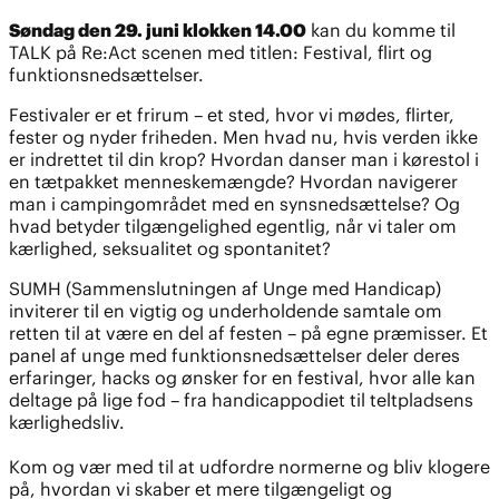
Søndag den 29. juni klokken 14.00
kan du komme til
TALK på Re:Act scenen med titlen: Festival, flirt og
funktionsnedsættelser.
Festivaler er et frirum – et sted, hvor vi mødes, flirter,
fester og nyder friheden. Men hvad nu, hvis verden ikke
er indrettet til din krop? Hvordan danser man i kørestol i
en tætpakket menneskemængde? Hvordan navigerer
man i campingområdet med en synsnedsættelse? Og
hvad betyder tilgængelighed egentlig, når vi taler om
kærlighed, seksualitet og spontanitet?
SUMH (Sammenslutningen af Unge med Handicap)
inviterer til en vigtig og underholdende samtale om
retten til at være en del af festen – på egne præmisser. Et
panel af unge med funktionsnedsættelser deler deres
erfaringer, hacks og ønsker for en festival, hvor alle kan
deltage på lige fod – fra handicappodiet til teltpladsens
kærlighedsliv.
Kom og vær med til at udfordre normerne og bliv klogere
på, hvordan vi skaber et mere tilgængeligt og