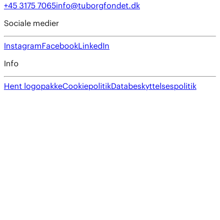
+45 3175 7065
info@tuborgfondet.dk
Sociale medier
Instagram
Facebook
LinkedIn
Info
Hent logopakke
Cookiepolitik
Databeskyttelsespolitik