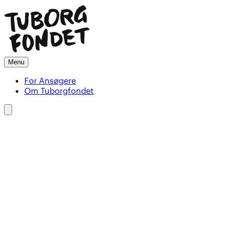
Menu
For Ansøgere
Om Tuborgfondet