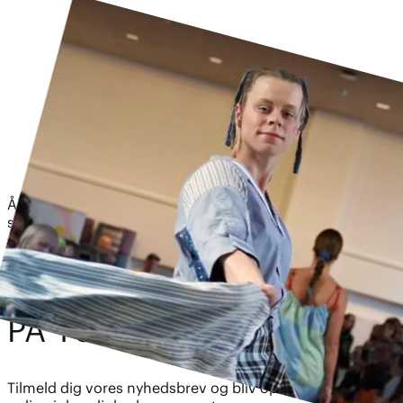
Åben workshop for alle: Vi broderer på dit lejrtøj og
sætter fokus på genbrug, klodens ressourcer og unges
drømme.
BL
I
V OPDATE
R
ET
PÅ TUBO
R
GFOND
E
T?
Tilmeld dig vores nyhedsbrev og bliv opdateret med nye