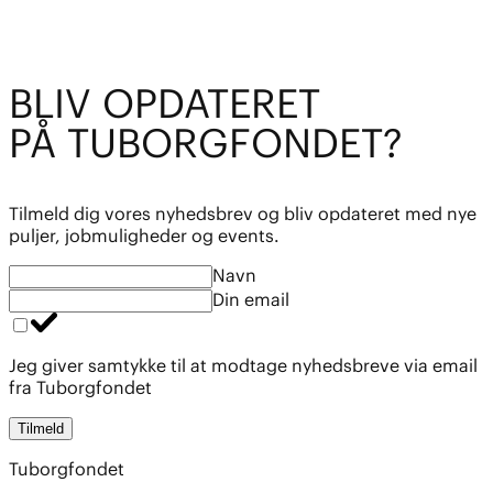
BL
I
V OPDATE
R
ET
PÅ TUBO
R
GFOND
E
T?
Tilmeld dig vores nyhedsbrev og bliv opdateret med nye
puljer, jobmuligheder og events.
Navn
Din email
Jeg giver samtykke til at modtage nyhedsbreve via email
fra Tuborgfondet
Tilmeld
Tuborgfondet