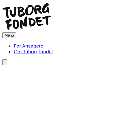
Menu
For Ansøgere
Om Tuborgfondet