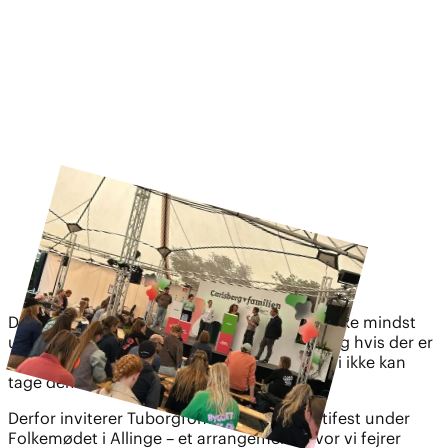
Demokratiet lever, men er også udfordret. Ikke mindst
unge mærker tyngden af verdens tilstand, og hvis der er
noget, de seneste år har lært os, er det, at vi ikke kan
tage demokratiet for givet.
Derfor inviterer Tuborgfondet til Demokratifest under
Folkemødet i Allinge – et arrangement, hvor vi fejrer