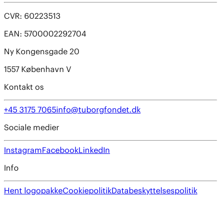
CVR: 60223513
EAN: 5700002292704
Ny Kongensgade 20
1557 København V
Kontakt os
+45 3175 7065
info@tuborgfondet.dk
Sociale medier
Instagram
Facebook
LinkedIn
Info
Hent logopakke
Cookiepolitik
Databeskyttelsespolitik