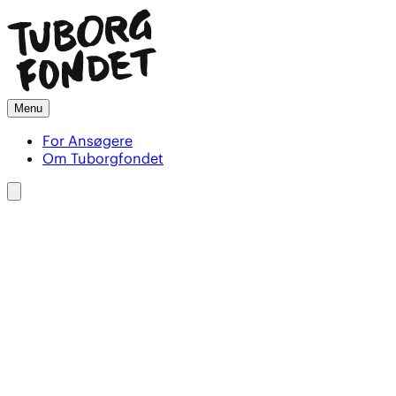
Menu
For Ansøgere
Om Tuborgfondet