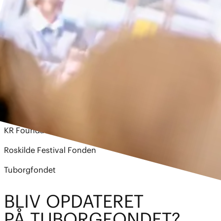
Kom og mød fire fonde og hør om mulighederne for at få
støtte til jeres grønne projekter. Du kan bl.a. få svar på,
hvad man kan søge støtte til. Og hvad fondene lægger
vægt på i ansøgningen samt hvordan processen foregår.
Der vil også være mulighed for at stille spørgsmål og
vende konkrete idéer med fondene. Der vil blive budt på
lidt at spise og drikke.
Til arrangementet kan du møde:
Nordea-fonden
KR Foundation
Roskilde Festival Fonden
Tuborgfondet
BL
I
V OPDATE
R
ET
PÅ TUBO
R
GFOND
E
T?