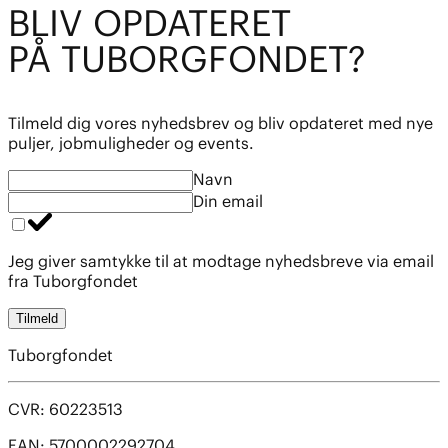
BL
I
V OPDATE
R
ET
PÅ TUBO
R
GFOND
E
T?
Tilmeld dig vores nyhedsbrev og bliv opdateret med nye
puljer, jobmuligheder og events.
Navn
Din email
Jeg giver samtykke til at modtage nyhedsbreve via email
fra Tuborgfondet
Tilmeld
Tuborgfondet
CVR: 60223513
EAN: 5700002292704