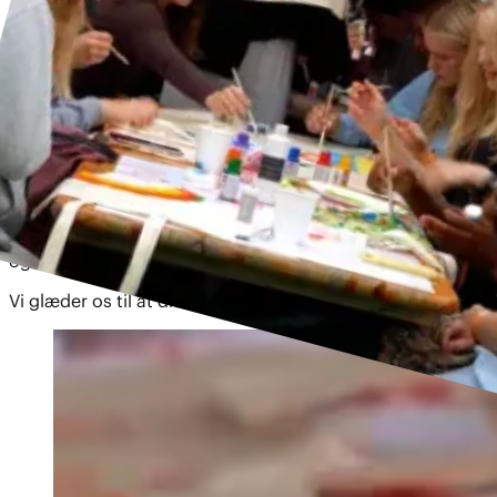
Tuborgfondet inviterer nemlig deltagerene på
Ungdommens Folkemøde til igen i år, at komme på
besøg til vores pop-up event lige ved Navlen på
Ungdommens Folkemøde.
Her skal vi dele, tale og brainstorme drømme, samt
hvordan vi sammen kan realisere dem.
Vi har til anledningen taget muleposer, maling og
pensler med, som vi sammen skal dekorere med jeres
drømme. Muleposerne kan I bagefter få lov at beholde –
og lufte, som I lyster.
Vi glæder os til at drømme – og være kreative med jer.