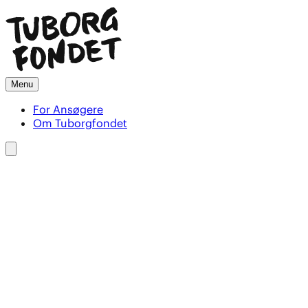
Menu
For Ansøgere
Om Tuborgfondet