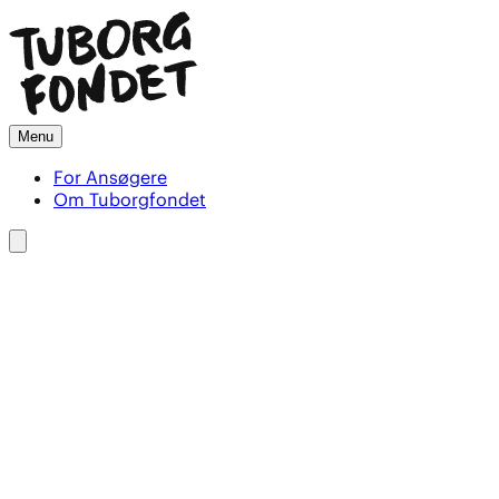
Menu
For Ansøgere
Om Tuborgfondet