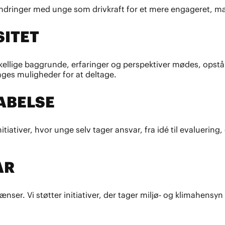
 forandringer med unge som drivkraft for et mere engageret,
SITET
orskellige baggrunde, erfaringer og perspektiver mødes, ops
nges muligheder for at deltage.
ABELSE
r initiativer, hvor unge selv tager ansvar, fra idé til evalue
AR
rænser. Vi støtter initiativer, der tager miljø- og klimahens