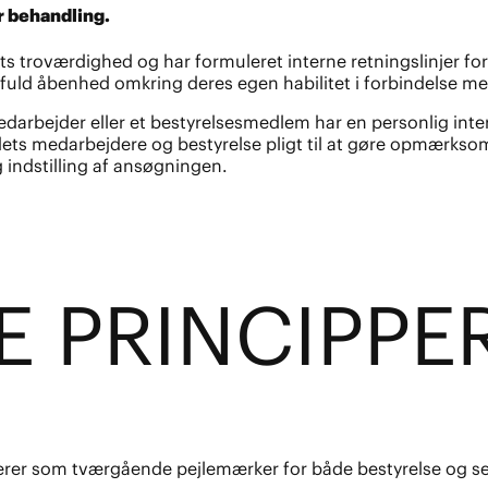
r behandling.
troværdighed og har formuleret interne retningslinjer for at
fuld åbenhed omkring deres egen habilitet i forbindelse m
darbejder eller et bestyrelsesmedlem har en personlig inter
ets medarbejdere og bestyrelse pligt til at gøre opmærksom 
 indstilling af ansøgningen.
E PR
I
N­CIPPE
gerer som tværgående pejlemærker for både bestyrelse og se