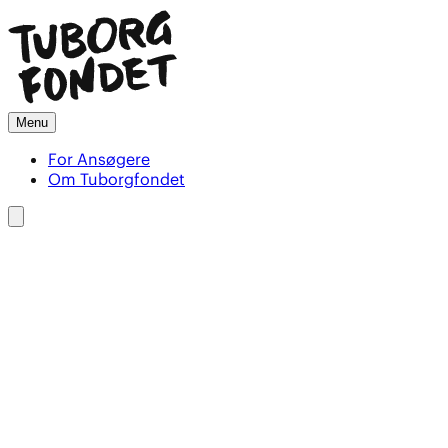
Menu
For Ansøgere
Om Tuborgfondet