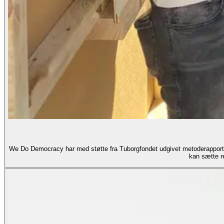
We Do Democracy har med støtte fra Tuborgfondet udgivet metoderapporten 
kan sætte re