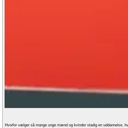
Hvorfor vælger så mange unge mænd og kvinder stadig en uddannelse, hvor