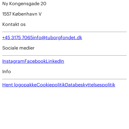
Ny Kongensgade 20
1557 København V
Kontakt os
+45 3175 7065
info@tuborgfondet.dk
Sociale medier
Instagram
Facebook
LinkedIn
Info
Hent logopakke
Cookiepolitik
Databeskyttelsespolitik