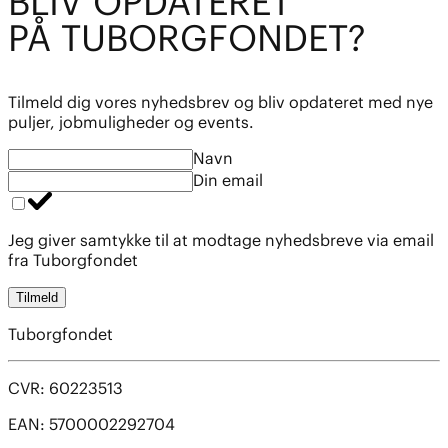
BL
I
V OPDATE
R
ET
PÅ TUBO
R
GFOND
E
T?
Tilmeld dig vores nyhedsbrev og bliv opdateret med nye
puljer, jobmuligheder og events.
Navn
Din email
Jeg giver samtykke til at modtage nyhedsbreve via email
fra Tuborgfondet
Tilmeld
Tuborgfondet
CVR: 60223513
EAN: 5700002292704