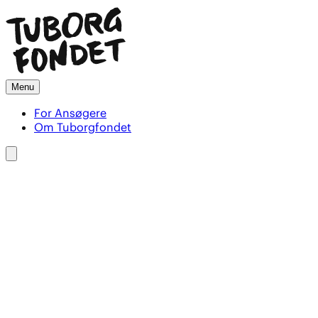
Menu
For Ansøgere
Om Tuborgfondet