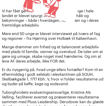
som er i gang med en erhvervsuddannelse.
Vi har fået gennemført en analyse, hvor unge i hele
landet er blevet spurgt til deres drømme, håb og
bekymringer – både i hverdagen, for verden og i deres
fremtidige arbejdsliv.
Mere end 50 unge er blevet interviewet på tværs af fag
og regioner – fra Hjørring over Holbæk til København.
Mange drømmer om frihed og et balanceret arbejdsliv
med plads til familie, venner og overskud. De taler om at
gøre sig umage, skabe noget med hænderne. Og om at
leve AF deres arbejde, ikke FOR det.
Er du nysgerrig på, hvad unge ellers fortæller? Kom til en
eftermiddag i godt selskab i elevkantinen på SOUH,
Skelbækgade 1, 1717 Kbh. V, hvor vi folder resultaterne ud
og byder på kaffe, kage og sodavand.
Tuborgfondets evalueringsansvarlige, Kristine Als
Velling, faciliterer eventet og præsenterer resultaterne
sammen med Pluss Leadership. Derudover kan du glæde