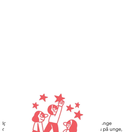
Igen i år har Tuborgfondet undersøgt, hvad unge
drømmer om. Denne gang har vi zoomet ind på unge,