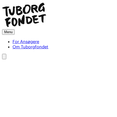
Menu
For Ansøgere
Om Tuborgfondet