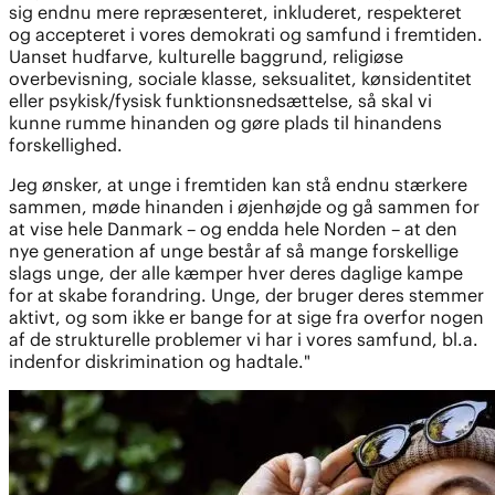
sig endnu mere repræsenteret, inkluderet, respekteret
og accepteret i vores demokrati og samfund i fremtiden.
Uanset hudfarve, kulturelle baggrund, religiøse
overbevisning, sociale klasse, seksualitet, kønsidentitet
eller psykisk/fysisk funktionsnedsættelse, så skal vi
kunne rumme hinanden og gøre plads til hinandens
forskellighed.
Jeg ønsker, at unge i fremtiden kan stå endnu stærkere
sammen, møde hinanden i øjenhøjde og gå sammen for
at vise hele Danmark – og endda hele Norden – at den
nye generation af unge består af så mange forskellige
slags unge, der alle kæmper hver deres daglige kampe
for at skabe forandring. Unge, der bruger deres stemmer
aktivt, og som ikke er bange for at sige fra overfor nogen
af de strukturelle problemer vi har i vores samfund, bl.a.
indenfor diskrimination og hadtale."