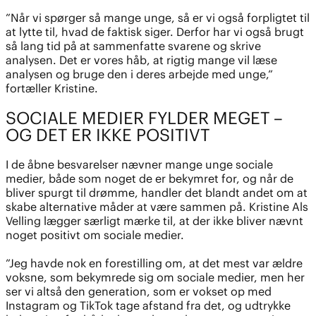
”Når vi spørger så mange unge, så er vi også forpligtet til
at lytte til, hvad de faktisk siger. Derfor har vi også brugt
så lang tid på at sammenfatte svarene og skrive
analysen. Det er vores håb, at rigtig mange vil læse
analysen og bruge den i deres arbejde med unge,”
fortæller Kristine.
SOCIALE MEDIER FYLDER MEGET –
OG DET ER IKKE POSITIVT
I de åbne besvarelser nævner mange unge sociale
medier, både som noget de er bekymret for, og når de
bliver spurgt til drømme, handler det blandt andet om at
skabe alternative måder at være sammen på. Kristine Als
Velling lægger særligt mærke til, at der ikke bliver nævnt
noget positivt om sociale medier.
”Jeg havde nok en forestilling om, at det mest var ældre
voksne, som bekymrede sig om sociale medier, men her
ser vi altså den generation, som er vokset op med
Instagram og TikTok tage afstand fra det, og udtrykke