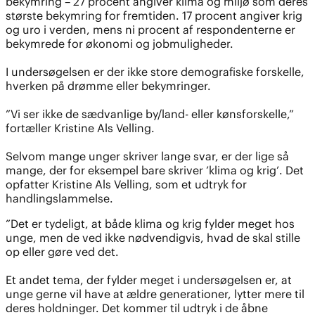
bekymring – 27 procent angiver klima og miljø som deres
største bekymring for fremtiden. 17 procent angiver krig
og uro i verden, mens ni procent af respondenterne er
bekymrede for økonomi og jobmuligheder.
I undersøgelsen er der ikke store demografiske forskelle,
hverken på drømme eller bekymringer.
”Vi ser ikke de sædvanlige by/land- eller kønsforskelle,”
fortæller Kristine Als Velling.
Selvom mange unger skriver lange svar, er der lige så
mange, der for eksempel bare skriver ’klima og krig’. Det
opfatter Kristine Als Velling, som et udtryk for
handlingslammelse.
”Det er tydeligt, at både klima og krig fylder meget hos
unge, men de ved ikke nødvendigvis, hvad de skal stille
op eller gøre ved det.
Et andet tema, der fylder meget i undersøgelsen er, at
unge gerne vil have at ældre generationer, lytter mere til
deres holdninger. Det kommer til udtryk i de åbne