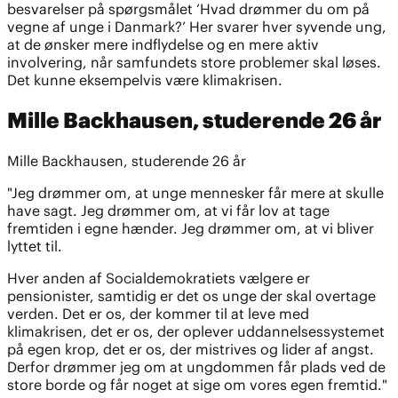
besvarelser på spørgsmålet ’Hvad drømmer du om på
vegne af unge i Danmark?’ Her svarer hver syvende ung,
at de ønsker mere indflydelse og en mere aktiv
involvering, når samfundets store problemer skal løses.
Det kunne eksempelvis være klimakrisen.
Mille Backhausen, studerende 26 år
Mille Backhausen, studerende 26 år
"Jeg drømmer om, at unge mennesker får mere at skulle
have sagt. Jeg drømmer om, at vi får lov at tage
fremtiden i egne hænder. Jeg drømmer om, at vi bliver
lyttet til.
Hver anden af Socialdemokratiets vælgere er
pensionister, samtidig er det os unge der skal overtage
verden. Det er os, der kommer til at leve med
klimakrisen, det er os, der oplever uddannelsessystemet
på egen krop, det er os, der mistrives og lider af angst.
Derfor drømmer jeg om at ungdommen får plads ved de
store borde og får noget at sige om vores egen fremtid."