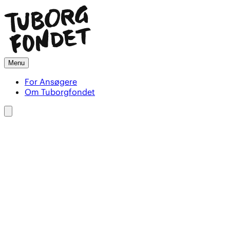
Menu
For Ansøgere
Om Tuborgfondet