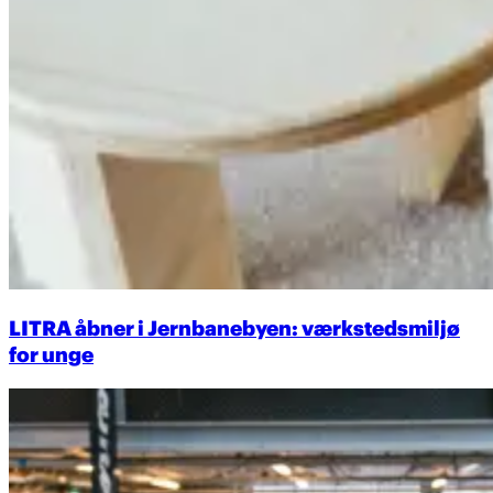
LITRA åbner i Jernbanebyen: værkstedsmiljø
for unge