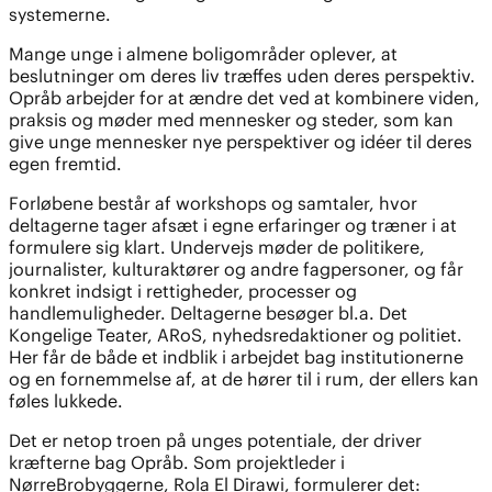
systemerne.
Mange unge i almene boligområder oplever, at
beslutninger om deres liv træffes uden deres perspektiv.
Opråb arbejder for at ændre det ved at kombinere viden,
praksis og møder med mennesker og steder, som kan
give unge mennesker nye perspektiver og idéer til deres
egen fremtid.
Forløbene består af workshops og samtaler, hvor
deltagerne tager afsæt i egne erfaringer og træner i at
formulere sig klart. Undervejs møder de politikere,
journalister, kulturaktører og andre fagpersoner, og får
konkret indsigt i rettigheder, processer og
handlemuligheder. Deltagerne besøger bl.a. Det
Kongelige Teater, ARoS, nyhedsredaktioner og politiet.
Her får de både et indblik i arbejdet bag institutionerne
og en fornemmelse af, at de hører til i rum, der ellers kan
føles lukkede.
Det er netop troen på unges potentiale, der driver
kræfterne bag Opråb. Som projektleder i
NørreBrobyggerne, Rola El Dirawi, formulerer det: