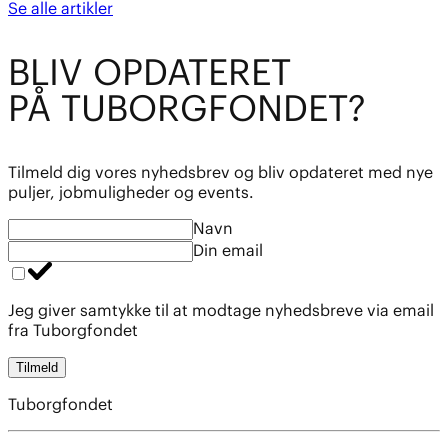
Se alle artikler
BL
I
V OPDATE
R
ET
PÅ TUBO
R
GFOND
E
T?
Tilmeld dig vores nyhedsbrev og bliv opdateret med nye
puljer, jobmuligheder og events.
Navn
Din email
Jeg giver samtykke til at modtage nyhedsbreve via email
fra Tuborgfondet
Tilmeld
Tuborgfondet