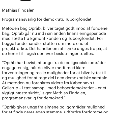
Mathias Findalen
Programansvarlig for demokrati, Tuborgfondet
Metoden bag Opråb, bliver taget godt imod af fondene
bag. Opråb går nu ind i sin anden finansieringsperiode
med støtte fra Egmont Fonden og Tuborgfondet. For
begge fonde handler støtten om mere end et
projektforløb. Det handler om at styrke unges tro på, at
de hører til – også dér hvor beslutninger træffes.
“Opråb har bevist, at unge fra de boligsociale områder
engagerer sig, når de bliver mødt med klare
forventninger og reelle muligheder for at blive lyttet til
og mulighed for at tage del i den demokratiske samtale.
At metoden nu forankres videre fra København til
Gellerup – i tæt samspil med beboerdemokratiet – er et
vigtigt næste skridt,” siger Mathias Findalen,
programansvarlig for demokrati.”
“Opråb giver unge fra almene boligområder mulighed
for at finde deres egen stemme, udfordre fordomme og