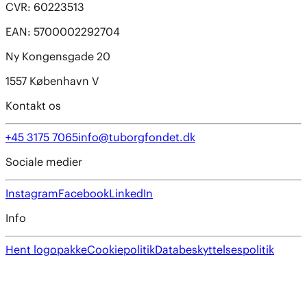
CVR: 60223513
EAN: 5700002292704
Ny Kongensgade 20
1557 København V
Kontakt os
+45 3175 7065
info@tuborgfondet.dk
Sociale medier
Instagram
Facebook
LinkedIn
Info
Hent logopakke
Cookiepolitik
Databeskyttelsespolitik