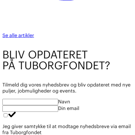
Se alle artikler
BL
I
V OPDATE
R
ET
PÅ TUBO
R
GFOND
E
T?
Tilmeld dig vores nyhedsbrev og bliv opdateret med nye
puljer, jobmuligheder og events.
Navn
Din email
Jeg giver samtykke til at modtage nyhedsbreve via email
fra Tuborgfondet