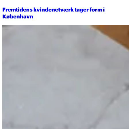
Fremtidens kvindenetværk tager form i
København