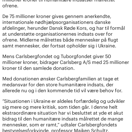
ofrene.
De 75 millioner kroner gives gennem anerkendte,
internationale nødhjælpsorganisationers danske
afdelinger, herunder Dansk Røde Kors, og har til formål
at understøtte organisationernes indsats over for
ofrene. Midlerne målrettes både mennesker på flugt
samt mennesker, der fortsat opholder sig i Ukraine.
Mens Carlsbergfondet og Tuborgfondet giver 50
millioner kroner, bidrager Carlsberg A/S med 25 millioner
kroner til den samlede donation.
Med donationen ønsker Carlsbergfamilien at tage et
medansvar for den store humanitære indsats, der
allerede nu og i den kommende tid vil være behov for.
”Situationen i Ukraine er aldeles forfærdelig og udvikler
sig mere og mere kritisk, som tiden går. I denne helt
ekstraordinære situation har vi besluttet at yde et akut
bidrag til den humanitære indsats målrettet de mange
mennesker, som er ramt,” udtaler Carlsbergfondets
bestyrelsesforkvinde, professor Majken Schultz.