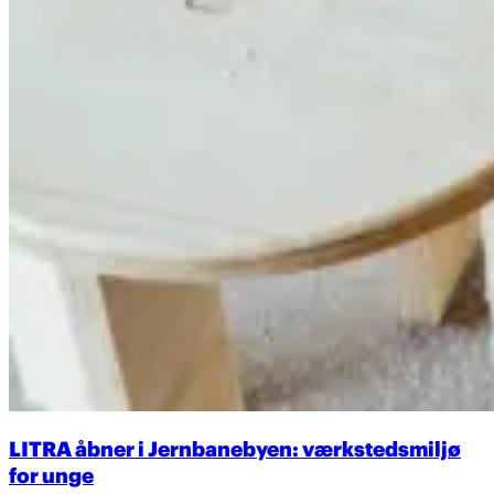
LITRA åbner i Jernbanebyen: værkstedsmiljø
for unge