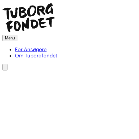
Menu
For Ansøgere
Om Tuborgfondet