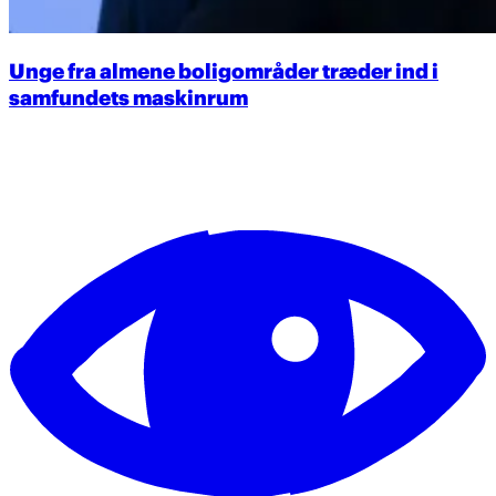
Unge fra almene boligområder træder ind i
samfundets maskinrum