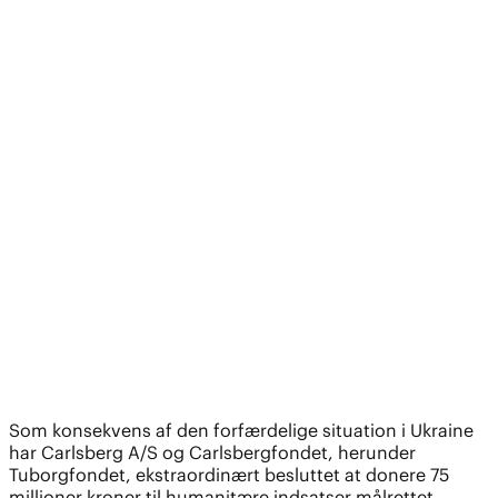
Som konsekvens af den forfærdelige situation i Ukraine
har Carlsberg A/S og Carlsbergfondet, herunder
Tuborgfondet, ekstraordinært besluttet at donere 75
millioner kroner til humanitære indsatser målrettet