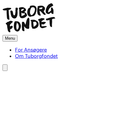
Menu
For Ansøgere
Om Tuborgfondet