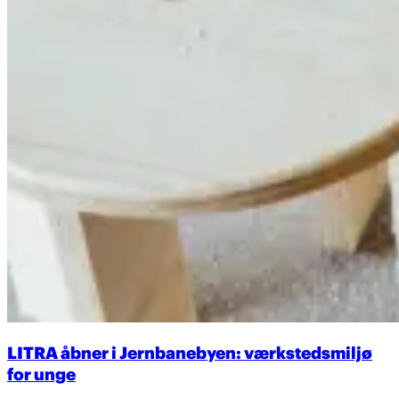
LITRA åbner i Jernbanebyen: værkstedsmiljø
for unge