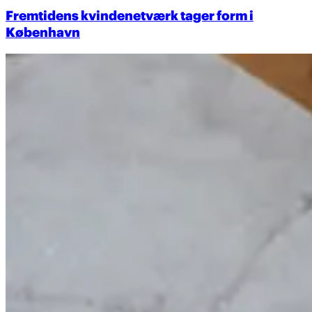
Fremtidens kvindenetværk tager form i
København