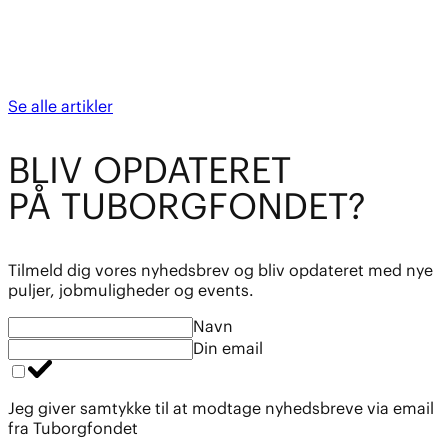
Se alle artikler
BL
I
V OPDATE
R
ET
PÅ TUBO
R
GFOND
E
T?
Tilmeld dig vores nyhedsbrev og bliv opdateret med nye
puljer, jobmuligheder og events.
Navn
Din email
Jeg giver samtykke til at modtage nyhedsbreve via email
fra Tuborgfondet