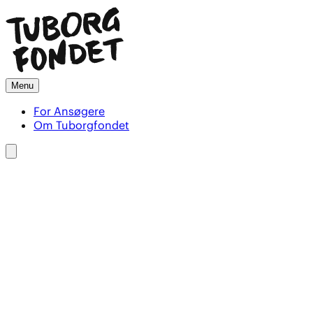
Menu
For Ansøgere
Om Tuborgfondet