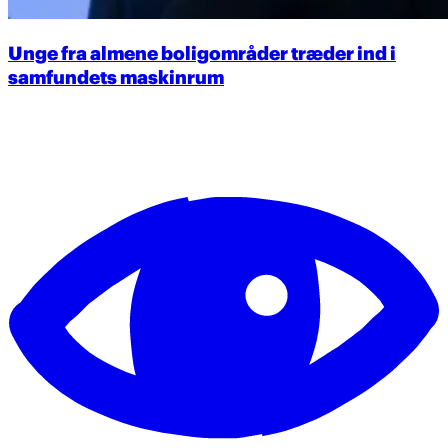
Unge fra almene boligområder træder ind i
samfundets maskinrum