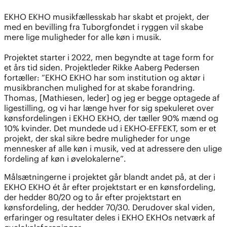
EKHO EKHO musikfællesskab har skabt et projekt, der
med en bevilling fra Tuborgfondet i ryggen vil skabe
mere lige muligheder for alle køn i musik.
Projektet starter i 2022, men begyndte at tage form for
et års tid siden. Projektleder Rikke Aaberg Pedersen
fortæller: ”EKHO EKHO har som institution og aktør i
musikbranchen mulighed for at skabe forandring.
Thomas, [Mathiesen, leder] og jeg er begge optagede af
ligestilling, og vi har længe hver for sig spekuleret over
kønsfordelingen i EKHO EKHO, der tæller 90% mænd og
10% kvinder. Det mundede ud i EKHO-EFFEKT, som er et
projekt, der skal sikre bedre muligheder for unge
mennesker af alle køn i musik, ved at adressere den ulige
fordeling af køn i øvelokalerne”.
Målsætningerne i projektet går blandt andet på, at der i
EKHO EKHO ét år efter projektstart er en kønsfordeling,
der hedder 80/20 og to år efter projektstart en
kønsfordeling, der hedder 70/30. Derudover skal viden,
erfaringer og resultater deles i EKHO EKHOs netværk af