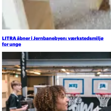
LITRA åbner i Jernbanebyen: værkstedsmiljø
for unge