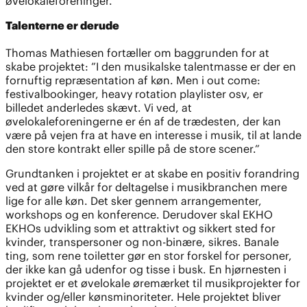
øvelokaleforeninger.
Talenterne er derude
Thomas Mathiesen fortæller om baggrunden for at
skabe projektet: ”I den musikalske talentmasse er der en
fornuftig repræsentation af køn. Men i out come:
festivalbookinger, heavy rotation playlister osv, er
billedet anderledes skævt. Vi ved, at
øvelokaleforeningerne er én af de trædesten, der kan
være på vejen fra at have en interesse i musik, til at lande
den store kontrakt eller spille på de store scener.”
Grundtanken i projektet er at skabe en positiv forandring
ved at gøre vilkår for deltagelse i musikbranchen mere
lige for alle køn. Det sker gennem arrangementer,
workshops og en konference. Derudover skal EKHO
EKHOs udvikling som et attraktivt og sikkert sted for
kvinder, transpersoner og non-binære, sikres. Banale
ting, som rene toiletter gør en stor forskel for personer,
der ikke kan gå udenfor og tisse i busk. En hjørnesten i
projektet er et øvelokale øremærket til musikprojekter for
kvinder og/eller kønsminoriteter. Hele projektet bliver