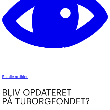
Se alle artikler
BL
I
V OPDATE
R
ET
PÅ TUBO
R
GFOND
E
T?