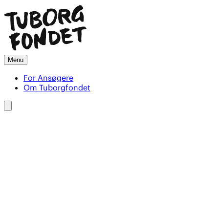
Menu
For Ansøgere
Om Tuborgfondet