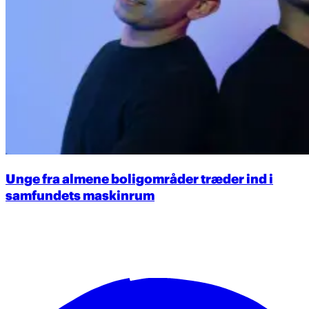
Unge fra almene boligområder træder ind i
samfundets maskinrum