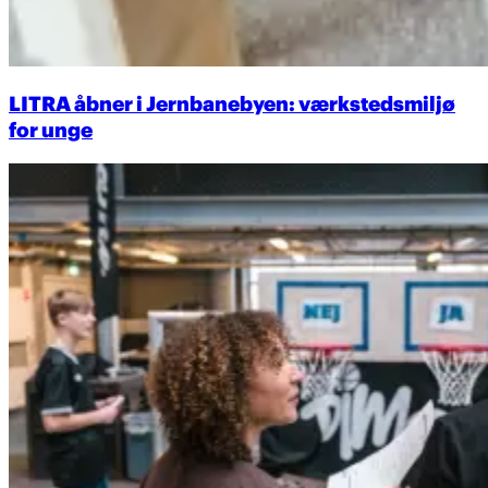
LITRA åbner i Jernbanebyen: værkstedsmiljø
for unge