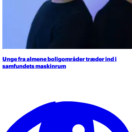
Unge fra almene boligområder træder ind i
samfundets maskinrum