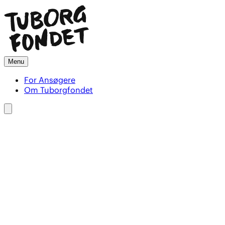
Menu
For Ansøgere
Om Tuborgfondet