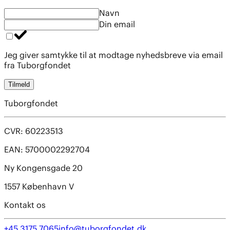
Navn
Din email
Jeg giver samtykke til at modtage nyhedsbreve via email
fra Tuborgfondet
Tilmeld
Tuborgfondet
CVR: 60223513
EAN: 5700002292704
Ny Kongensgade 20
1557 København V
Kontakt os
+45 3175 7065
info@tuborgfondet.dk