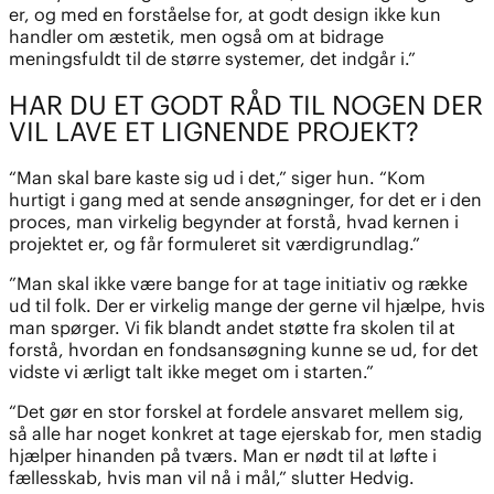
er, og med en forståelse for, at godt design ikke kun
handler om æstetik, men også om at bidrage
meningsfuldt til de større systemer, det indgår i.”
HAR DU ET GODT RÅD TIL NOGEN DER
VIL LAVE ET LIGNENDE PROJEKT?
“Man skal bare kaste sig ud i det,” siger hun. “Kom
hurtigt i gang med at sende ansøgninger, for det er i den
proces, man virkelig begynder at forstå, hvad kernen i
projektet er, og får formuleret sit værdigrundlag.”
”Man skal ikke være bange for at tage initiativ og række
ud til folk. Der er virkelig mange der gerne vil hjælpe, hvis
man spørger. Vi fik blandt andet støtte fra skolen til at
forstå, hvordan en fondsansøgning kunne se ud, for det
vidste vi ærligt talt ikke meget om i starten.”
“Det gør en stor forskel at fordele ansvaret mellem sig,
så alle har noget konkret at tage ejerskab for, men stadig
hjælper hinanden på tværs. Man er nødt til at løfte i
fællesskab, hvis man vil nå i mål,” slutter Hedvig.