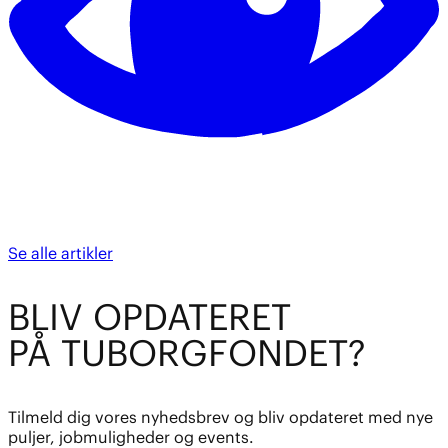
Se alle artikler
BL
I
V OPDATE
R
ET
PÅ TUBO
R
GFOND
E
T?
Tilmeld dig vores nyhedsbrev og bliv opdateret med nye
puljer, jobmuligheder og events.