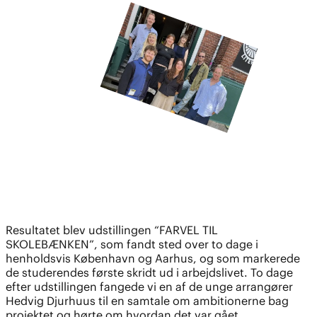
Resultatet blev udstillingen “FARVEL TIL
SKOLEBÆNKEN”, som fandt sted over to dage i
henholdsvis København og Aarhus, og som markerede
de studerendes første skridt ud i arbejdslivet. To dage
efter udstillingen fangede vi en af de unge arrangører
Hedvig Djurhuus til en samtale om ambitionerne bag
projektet og hørte om hvordan det var gået.