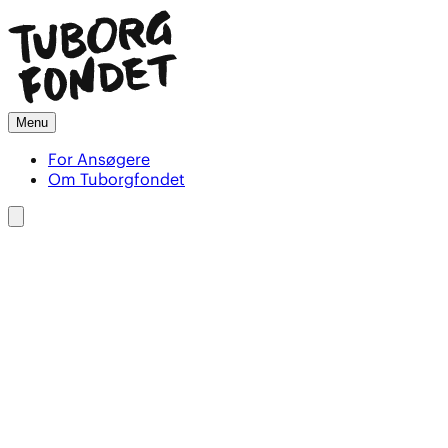
Menu
For Ansøgere
Om Tuborgfondet