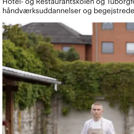
Hotel- og Restaurantskolen og Tuborgfo
håndværksuddannelser og begejstrede e