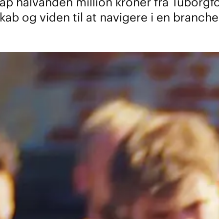
p halvanden million kroner fra Tuborgfond
kab og viden til at navigere i en branch