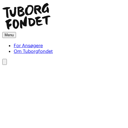
Menu
For Ansøgere
Om Tuborgfondet