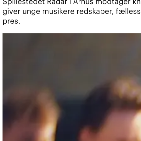
Spillestedet Radar i Århus modtager kna
giver unge musikere redskaber, fælless
pres.