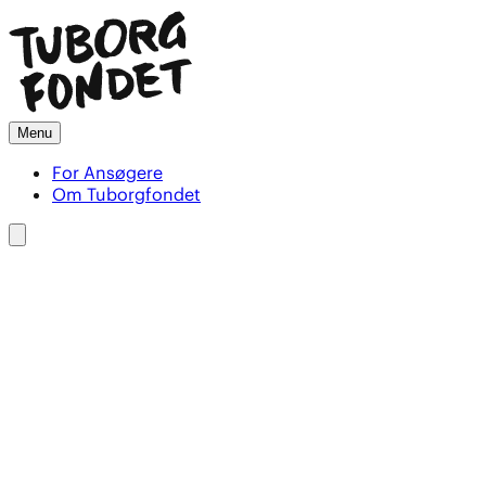
Menu
For Ansøgere
Om Tuborgfondet