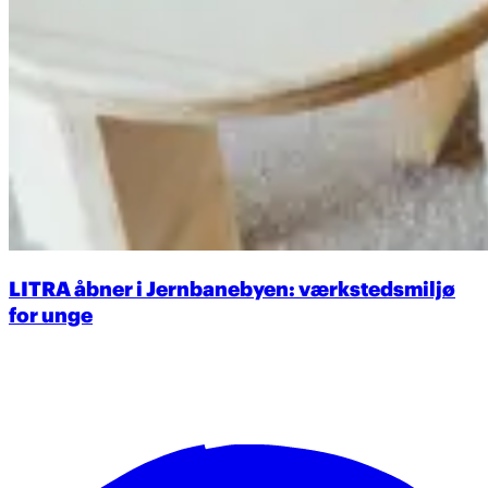
LITRA åbner i Jernbanebyen: værkstedsmiljø
for unge