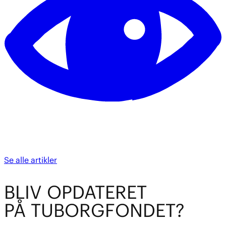
Se alle artikler
BL
I
V OPDATE
R
ET
PÅ TUBO
R
GFOND
E
T?