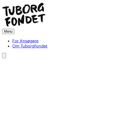
Menu
For Ansøgere
Om Tuborgfondet