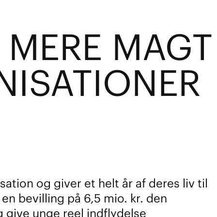
R MERE MAGT
NISATIONER
on og giver et helt år af deres liv til
n bevilling på 6,5 mio. kr. den
 give unge reel indflydelse