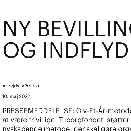
NY BEVILLI
OG INDFLYD
Arbejdsliv
Projekt
10. maj 2022
PRESSEMEDDELELSE: Giv-Et-År-metoden lad
at være frivillige. Tuborgfondet støtt
nyskabende metode, der skal gøre organi