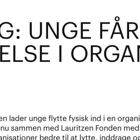
NG: UNGE FÅ
ELSE I ORGA
er unge flytte fysisk ind i en organisati
er nu sammen med Lauritzen Fonden med e
sationer bedre til at lytte, inddrage og