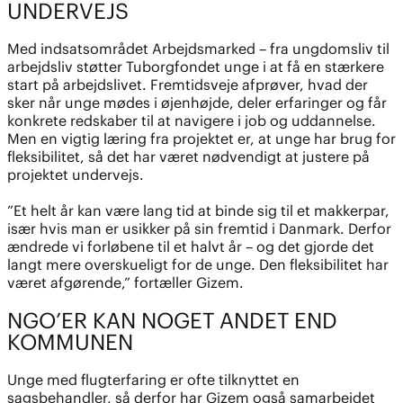
UNDERVEJS
Med indsatsområdet Arbejdsmarked – fra ungdomsliv til
arbejdsliv støtter Tuborgfondet unge i at få en stærkere
start på arbejdslivet. Fremtidsveje afprøver, hvad der
sker når unge mødes i øjenhøjde, deler erfaringer og får
konkrete redskaber til at navigere i job og uddannelse.
Men en vigtig læring fra projektet er, at unge har brug for
fleksibilitet, så det har været nødvendigt at justere på
projektet undervejs.
”Et helt år kan være lang tid at binde sig til et makkerpar,
især hvis man er usikker på sin fremtid i Danmark. Derfor
ændrede vi forløbene til et halvt år – og det gjorde det
langt mere overskueligt for de unge. Den fleksibilitet har
været afgørende,” fortæller Gizem.
NGO’ER KAN NOGET ANDET END
KOMMUNEN
Unge med flugterfaring er ofte tilknyttet en
sagsbehandler, så derfor har Gizem også samarbejdet