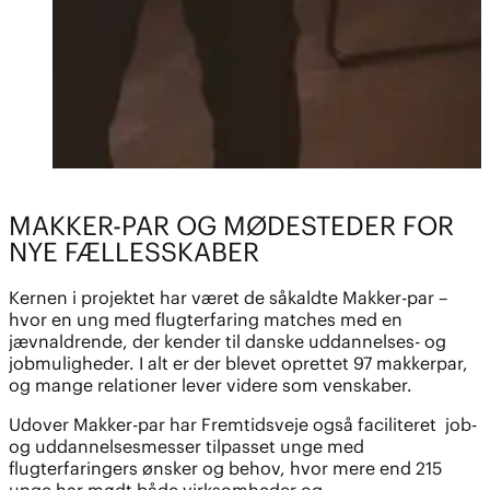
MAKKER-PAR OG MØDESTEDER FOR
NYE FÆLLESSKABER
Kernen i projektet har været de såkaldte Makker-par –
hvor en ung med flugterfaring matches med en
jævnaldrende, der kender til danske uddannelses- og
jobmuligheder. I alt er der blevet oprettet 97 makkerpar,
og mange relationer lever videre som venskaber.
Udover Makker-par har Fremtidsveje også faciliteret job-
og uddannelsesmesser tilpasset unge med
flugterfaringers ønsker og behov, hvor mere end 215
unge har mødt både virksomheder og