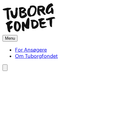
Menu
For Ansøgere
Om Tuborgfondet