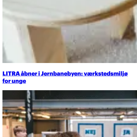
LITRA åbner i Jernbanebyen: værkstedsmiljø
for unge