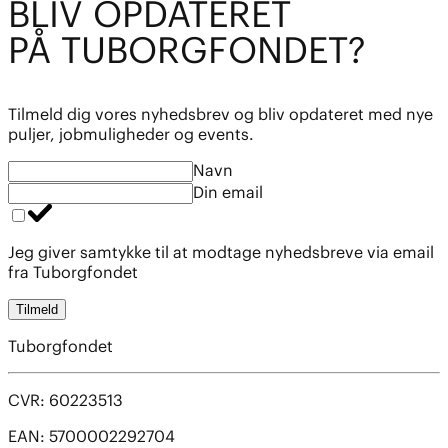
BL
I
V OPDATE
R
ET
PÅ TUBO
R
GFOND
E
T?
Tilmeld dig vores nyhedsbrev og bliv opdateret med nye
puljer, jobmuligheder og events.
Navn
Din email
Jeg giver samtykke til at modtage nyhedsbreve via email
fra Tuborgfondet
Tilmeld
Tuborgfondet
CVR: 60223513
EAN: 5700002292704