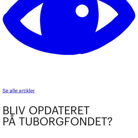
Se alle artikler
BL
I
V OPDATE
R
ET
PÅ TUBO
R
GFOND
E
T?