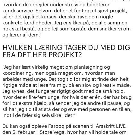
hvordan de arbejder under stress og håndterer
kundeservice. Selvom det er et fedt og et sjovt projekt,
så er det også et kursus, der skal give dem nogle
konkrete færdigheder. Jeg er sikker på, de alle sammen
nok skal bestå, og de fejl som opstår, dem snakker vi om
og lærer af dem.”
HVILKEN LÆRING TAGER DU MED DIG
FRA DET HER PROJEKT?
”Jeg har lært virkelig meget om planlægning og
koordinering, men også meget om, hvordan man
arbejder med unge. Det tog tid for mig at finde den helt
rigtige måde at lære fra mig, på en sjov og kreativ måde.
Jeg synes, det fungerer rigtigt godt med de små hold,
hvor der er fire-fem unge, for hvis der er én, der har brug
for lidt ekstra hjælp, så sender jeg de andre til pause, og
så har jeg tid til at stå der og øve med personen en til en,
indtil de føler sig selvsikre i det.”
Du kan også opleve Farooq på scenen til Årsskrift LIVE
den 6. februar i Store Vega, hvor han vil holde tale om