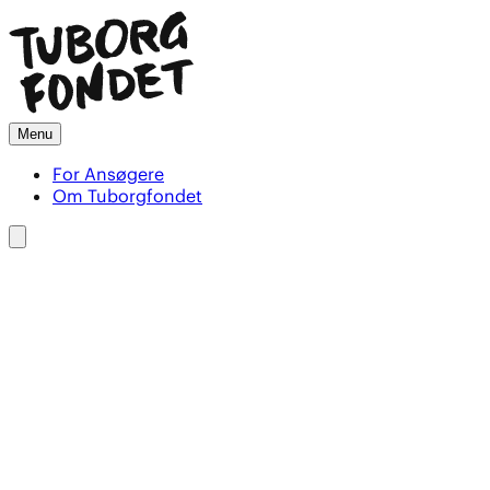
Menu
For Ansøgere
Om Tuborgfondet