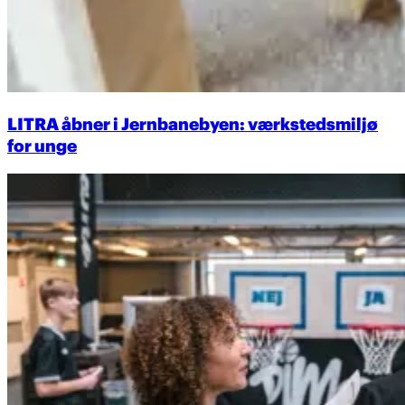
LITRA åbner i Jernbanebyen: værkstedsmiljø
for unge