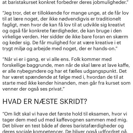
at baristakurset konkret forbedrer deres jobmuligheder.”
“Jeg tror, det er tillokkende for mange unge, at de får lov
til at lære noget, der ikke nødvendigvis er traditionelt
fagligt, men hvor de kan få lov til at udvikle sig kreativt
og også får konkrete færdigheder, de kan bruge i den
virkelige verden. Her sidder de ikke bare foran en skærm
og keder sig. De får mulighed for at være kreative i et
trygt miljø og arbejde med noget, der er hands-on.”
”Når vi er i gang, er vi alle ens. Folk kommer med
forskellige baggrunde, men når de skal lære at lave kaffe,
er alle nybegyndere og har et fælles udgangspunkt. Det
har været spændende at følge med i, hvordan de til at
starte med ikke kender hinanden, men går fra kurset som
venner der også ses privat.”
HVAD ER NÆSTE SKRIDT?
”Om lidt skal vi have det første hold til eksamen, hvor vi
tager dem med ud med kaffevognen sammen med mig.
Det bliver en test både af deres baristafærdigheder og
deres sociale kompetencer. De bliver også udfordret på,