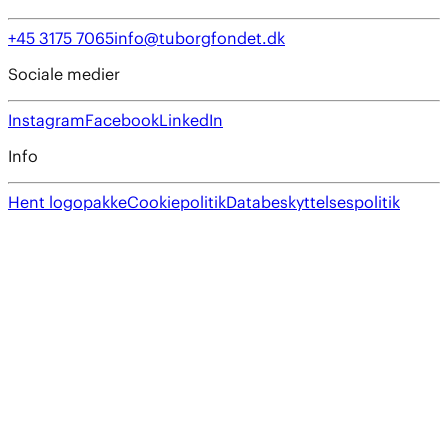
+45 3175 7065
info@tuborgfondet.dk
Sociale medier
Instagram
Facebook
LinkedIn
Info
Hent logopakke
Cookiepolitik
Databeskyttelsespolitik