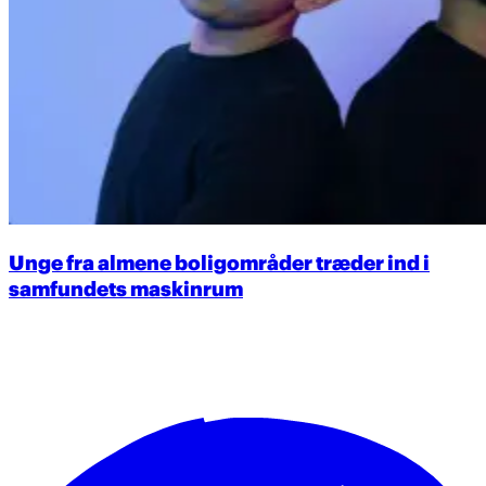
Unge fra almene boligområder træder ind i
samfundets maskinrum