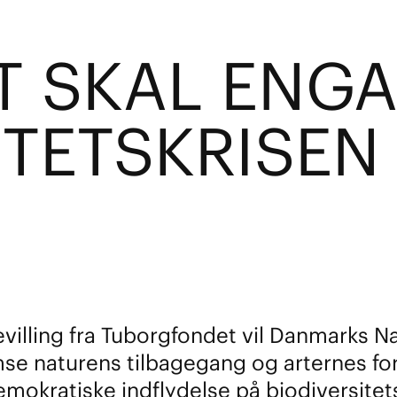
T SKAL ENG
ITETSKRISEN
ling fra Tuborgfondet vil Danmarks Na
mse naturens tilbagegang og arternes for
mokratiske indflydelse på biodiversitet