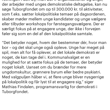
der arbejder med unges demokratiske deltagelse, kan nu
søge Tuborgfondet om op til 300.000 kr. til aktiviteter,
som f.eks. sætter lokalpolitiske temaer på dagsordenen,
skaber møder mellem unge kandidater og unge vælgere
eller tilbyder workshops for førstegangsvælgere. Der er
særligt fokus på at engagere unge, der ikke i forvejen
føler sig som en del af den lokalpolitiske samtale.
“Det betyder noget, hvem der bestemmer dér, hvor man
bor – og det skal unge også opleve. Unge har meget på
spil, men alt for få oplever, at det lokale demokrati er
noget, de kan tage del i. Kommunalvalget er en
mulighed for at sætte fokus på de temaer, der betyder
noget lokalt. Uanset om du brænder for mere
ungdomskultur, grønnere byrum eller bedre psykiatri.
Med valgpuljen håber vi, at flere unge bliver nysgerrige
på lokalpolitik og får lyst til at engagere sig,” siger
Mathias Findalen, programansvarlig for demokrati i
Tuborgfondet.