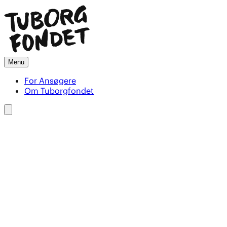
Menu
For Ansøgere
Om Tuborgfondet