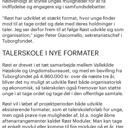
nødvendigt at styrke unges muligheder for at få
indflydelse og engagere sig i samfundsdebatter.
“Røst har udviklet et stærkt format, hvor unge finder
mod til at tage ordet og dele med deres holdninger i
taler. Jeg ser derfor frem til at følge Røst udvikle sig som
organisation,” siger Peter Giacomello, sekretariatschef i
Tuborgfondet.
TALERSKOLE I NYE FORMATER
Røst er drevet i et tæt samarbejde mellem Vallekilde
Højskole og Ungdomsbureauet, og med en bevilling fra
Tuborgfondet på 4.960.000 kr. over de næste tre år,
bliver det nu muligt at udvikle Røst både organisatorisk
og økonomisk, så talerskolen også fremover kan støtte
unge i at tage ordet og tage del i den offentlige samtale.
Røst vil i løbet af projektperioden både udvikle
eksisterende formater, som et talerskoleforløb for unge,
men også prøve nye muligheder af, bl.a. nogle åbne
aftenarrangementer kaldet Røst Moduler. Man kan tage
et enkelt modul eller komme til fire moduler på et år. Her