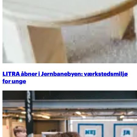
LITRA åbner i Jernbanebyen: værkstedsmiljø
for unge