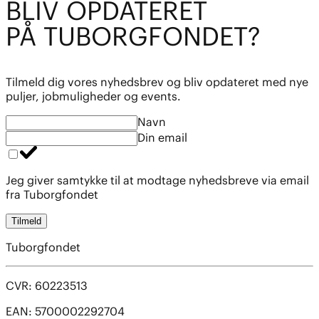
BL
I
V OPDATE
R
ET
PÅ TUBO
R
GFOND
E
T?
Tilmeld dig vores nyhedsbrev og bliv opdateret med nye
puljer, jobmuligheder og events.
Navn
Din email
Jeg giver samtykke til at modtage nyhedsbreve via email
fra Tuborgfondet
Tilmeld
Tuborgfondet
CVR: 60223513
EAN: 5700002292704