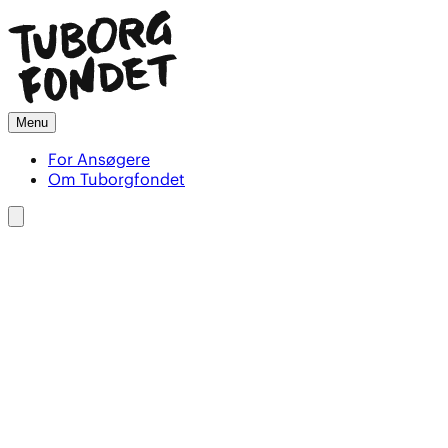
Menu
For Ansøgere
Om Tuborgfondet