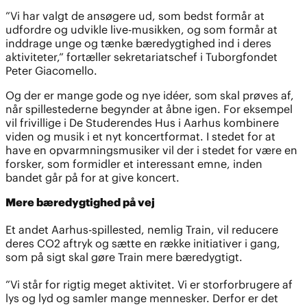
”Vi har valgt de ansøgere ud, som bedst formår at
udfordre og udvikle live-musikken, og som formår at
inddrage unge og tænke bæredygtighed ind i deres
aktiviteter,” fortæller sekretariatschef i Tuborgfondet
Peter Giacomello.
Og der er mange gode og nye idéer, som skal prøves af,
når spillestederne begynder at åbne igen. For eksempel
vil frivillige i De Studerendes Hus i Aarhus kombinere
viden og musik i et nyt koncertformat. I stedet for at
have en opvarmningsmusiker vil der i stedet for være en
forsker, som formidler et interessant emne, inden
bandet går på for at give koncert.
Mere bæredygtighed på vej
Et andet Aarhus-spillested, nemlig Train, vil reducere
deres CO2 aftryk og sætte en række initiativer i gang,
som på sigt skal gøre Train mere bæredygtigt.
”Vi står for rigtig meget aktivitet. Vi er storforbrugere af
lys og lyd og samler mange mennesker. Derfor er det