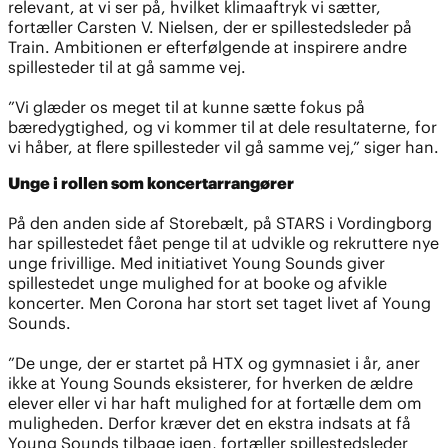
relevant, at vi ser på, hvilket klimaaftryk vi sætter,
fortæller Carsten V. Nielsen, der er spillestedsleder på
Train. Ambitionen er efterfølgende at inspirere andre
spillesteder til at gå samme vej.
”Vi glæder os meget til at kunne sætte fokus på
bæredygtighed, og vi kommer til at dele resultaterne, for
vi håber, at flere spillesteder vil gå samme vej,” siger han.
Unge i rollen som koncertarrangører
På den anden side af Storebælt, på STARS i Vordingborg
har spillestedet fået penge til at udvikle og rekruttere nye
unge frivillige. Med initiativet Young Sounds giver
spillestedet unge mulighed for at booke og afvikle
koncerter. Men Corona har stort set taget livet af Young
Sounds.
”De unge, der er startet på HTX og gymnasiet i år, aner
ikke at Young Sounds eksisterer, for hverken de ældre
elever eller vi har haft mulighed for at fortælle dem om
muligheden. Derfor kræver det en ekstra indsats at få
Young Sounds tilbage igen, fortæller spillestedsleder