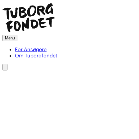
Menu
For Ansøgere
Om Tuborgfondet