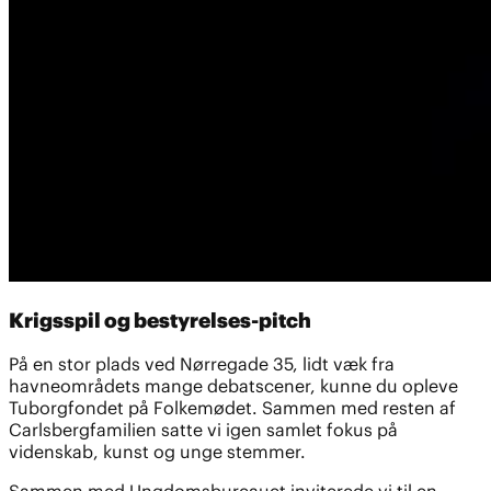
Krigsspil og bestyrelses-pitch
På en stor plads ved Nørregade 35, lidt væk fra
havneområdets mange debatscener, kunne du opleve
Tuborgfondet på Folkemødet. Sammen med resten af
Carlsbergfamilien satte vi igen samlet fokus på
videnskab, kunst og unge stemmer.