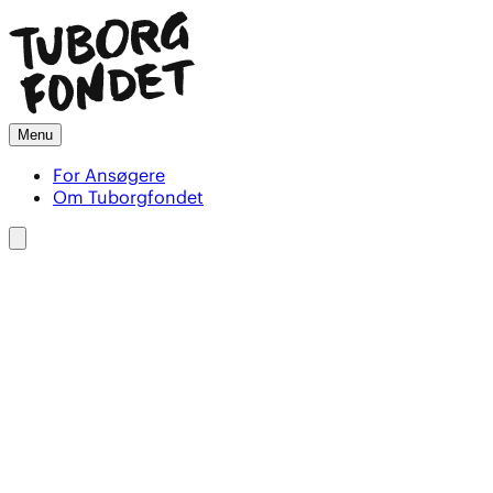
Menu
For Ansøgere
Om Tuborgfondet